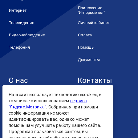
Приложение
Интернет
"Интеркомтел"
Телевидение
Личный кабинет
Видеонаблюдение
Оплата
Телефония
Помощь
Документы
О нас
Контакты
+7 (4932) 93-93-93
О компании
Наш сайт использует технологию «cookie», в
том числе с использованием
сервиса
Контакты
"Яндекс.Метрика"
. Собранная при помощи
cookie информация не может
Лицензии
идентифицировать вас, однако может
помочь нам улучшить работу нашего сайта.
Персональные данные
Продолжая пользоваться сайтом, вы
Скачать
соглашаетесь на обработку персональных