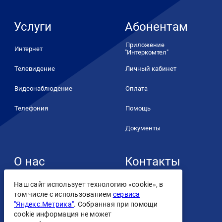
Услуги
Абонентам
Приложение
Интернет
"Интеркомтел"
Телевидение
Личный кабинет
Видеонаблюдение
Оплата
Телефония
Помощь
Документы
О нас
Контакты
+7 (4932) 93-93-93
О компании
Наш сайт использует технологию «cookie», в
том числе с использованием
сервиса
Контакты
"Яндекс.Метрика"
. Собранная при помощи
cookie информация не может