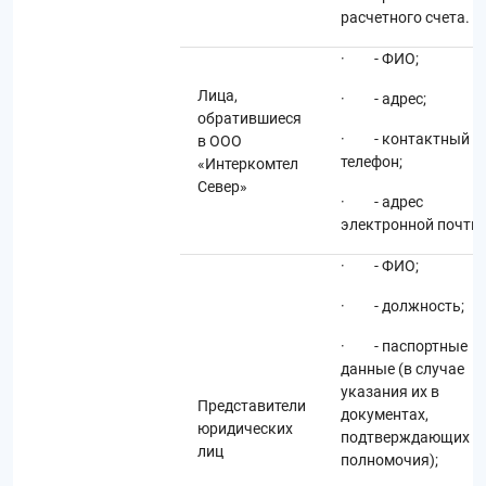
расчетного счета.
· - ФИО;
Лица,
· - адрес;
обратившиеся
· - контактный
в ООО
телефон;
«Интеркомтел
Север»
· - адрес
электронной почты;
· - ФИО;
· - должность;
· - паспортные
данные (в случае
указания их в
Представители
документах,
юридических
подтверждающих
лиц
полномочия);