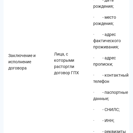
· - дата
рождения;
· - место
рождения;
· - адрес
фактического
проживания;
Лица, с
Заключение и
· - адрес
которыми
исполнение
прописки;
расторгли
договора
договор ГПХ
· - контактный
телефон
· - паспортные
данные;
· - СНИЛС;
· - ИНН;
· - реквизиты