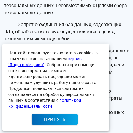
персональных данных, несовместимых с целями сбора
персональных данных.
- Запрет объединения баз данных, содержащих
ПДн, обработка которых осуществляется в целях,
несовместимых между собой.
- Осуществление хранения персональных данных в
Наш сайт использует технологию «cookie», в
форме, позволяющей определить субъекта ПДн, не
том числе с использованием
сервиса
дольше, чем этого требуют цели обработки ПДн, если
"Яндекс.Метрика"
. Собранная при помощи
cookie информация не может
срок хранения ПДн не установлен действующим
идентифицировать вас, однако может
законодательством.
помочь нам улучшить работу нашего сайта.
Продолжая пользоваться сайтом, вы
- Уничтожение, либо обезличивание ПДн по
соглашаетесь на обработку персональных
достижении целей их обработки или в случае утраты
данных в соответствии с
политикой
необходимости в достижении этих целей, при
конфиденциальности
.
невозможности устранения Оператором допущенных
нарушений ПДн, если иное не предусмотрено
ПРИНЯТЬ
федеральным законом.