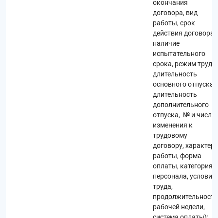
окончания
договора, вид
работы, срок
действия договора,
наличие
испытательного
срока, режим труда,
длительность
основного отпуска,
длительность
дополнительного
отпуска, № и число
изменения к
трудовому
договору, характер
работы, форма
оплаты, категория
персонала, условия
труда,
продолжительность
рабочей недели,
система оплаты);