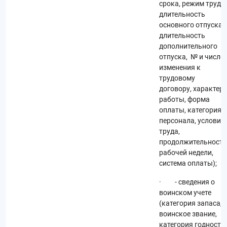
срока, режим труда,
длительность
основного отпуска,
длительность
дополнительного
отпуска, № и число
изменения к
трудовому
договору, характер
работы, форма
оплаты, категория
персонала, условия
труда,
продолжительность
рабочей недели,
система оплаты);
· - сведения о
воинском учете
(категория запаса,
воинское звание,
категория годности