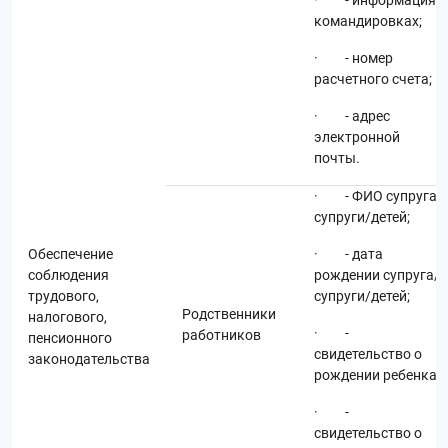
· - информация о
командировках;
· - номер
расчетного счета;
· - адрес
электронной
почты.
· - ФИО супруга/
супруги/детей;
Обеспечение
· - дата
соблюдения
рождении супруга/
трудового,
супруги/детей;
Родственники
налогового,
· -
работников
пенсионного
свидетельство о
законодательства
рождении ребенка;
· -
свидетельство о