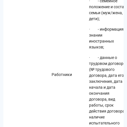
· - семейное
положение и состав
семьи (муж/жена,
дети);
· - информация о
знании
иностранных
языков;
· - данные о
трудовом договоре
(№ трудового
Работники
договора, дата его
заключения, дата
начала и дата
окончания
договора, вид
работы, срок
действия договора,
наличие
испытательного