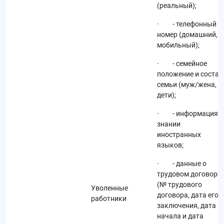
(реальный);
· - телефонный
номер (домашний,
мобильный);
· - семейное
положение и состав
семьи (муж/жена,
дети);
· - информация о
знании
иностранных
языков;
· - данные о
трудовом договоре
(№ трудового
Уволенные
договора, дата его
работники
заключения, дата
начала и дата