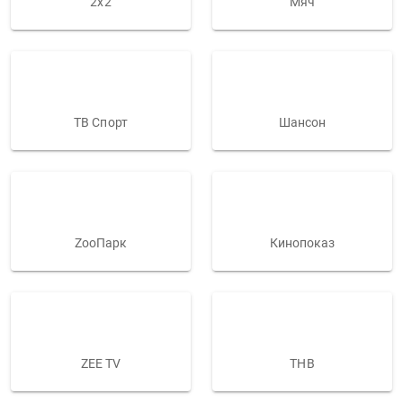
2х2
Мяч
ТВ Спорт
Шансон
ZooПарк
Кинопоказ
ZEE TV
ТНВ