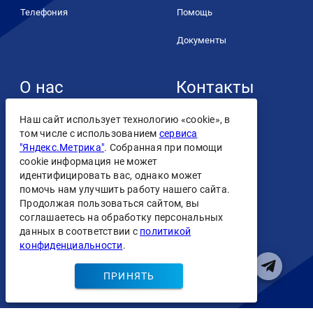
Телефония
Помощь
Документы
О нас
Контакты
+7 (4932) 93-93-93
О компании
Наш сайт использует технологию «cookie», в
том числе с использованием
сервиса
Контакты
"Яндекс.Метрика"
. Собранная при помощи
cookie информация не может
Лицензии
идентифицировать вас, однако может
помочь нам улучшить работу нашего сайта.
Персональные данные
Продолжая пользоваться сайтом, вы
Скачать
соглашаетесь на обработку персональных
приложение
Пользовательское
данных в соответствии с
политикой
соглашение
конфиденциальности
.
ПРИНЯТЬ