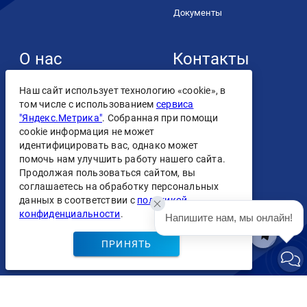
Документы
О нас
Контакты
+7 (4932) 93-93-93
О компании
Наш сайт использует технологию «cookie», в
том числе с использованием
сервиса
Контакты
"Яндекс.Метрика"
. Собранная при помощи
cookie информация не может
Лицензии
идентифицировать вас, однако может
помочь нам улучшить работу нашего сайта.
Персональные данные
Продолжая пользоваться сайтом, вы
Скачать
соглашаетесь на обработку персональных
приложение
Пользовательское
данных в соответствии с
политикой
соглашение
конфиденциальности
.
Напишите нам, мы онлайн!
ПРИНЯТЬ
ООО "Интеркомтел Север" copyright @ 2009-2026